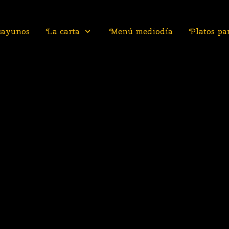
sayunos
La carta
Menú mediodía
Platos par