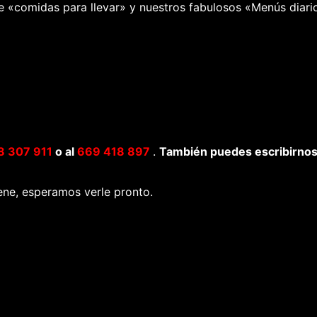
«comidas para llevar» y nuestros fabulosos «Menús diario
 307 911
o al
669 418 897
.
También puedes escribirno
iene, esperamos verle pronto.