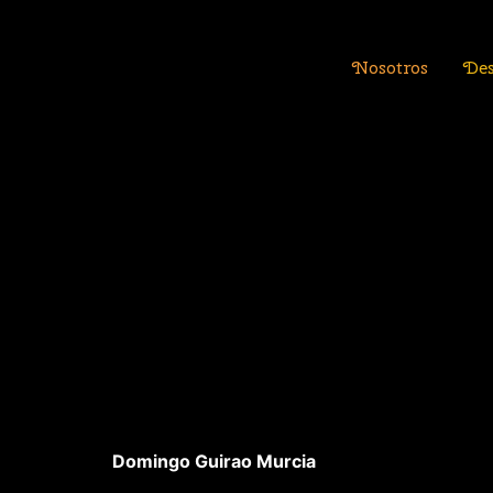
Saltar
Nosotros
De
al
contenido
Domingo Guirao Murcia